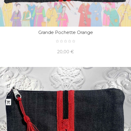
Grande Pochette Orange
20,00 €
repeat
favorite_border
