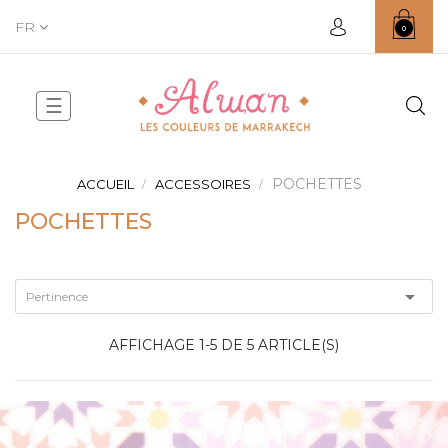
FR
0
Basculer
☰
la
navigation
POCHETTES
ACCUEIL
ACCESSOIRES
POCHETTES

Pertinence
AFFICHAGE 1-5 DE 5 ARTICLE(S)