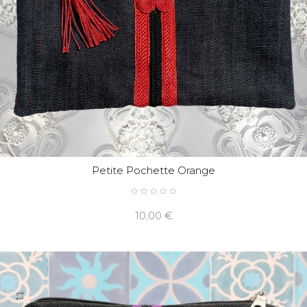
Petite Pochette Orange
10,00 €
repeat